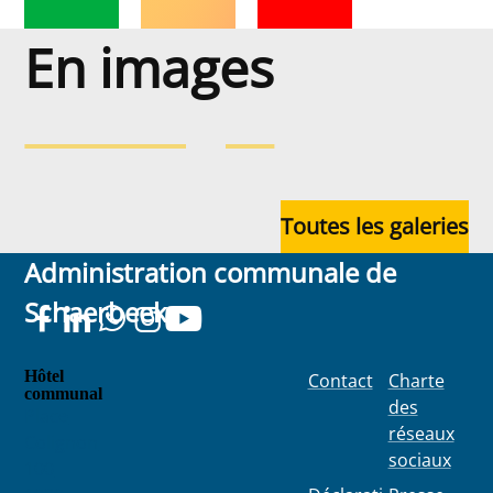
En images
En images
Toutes les galeries
Administration communale de
Schaerbeek
Hôtel
Contact
Charte
communal
des
Place
réseaux
Colignon
sociaux
100