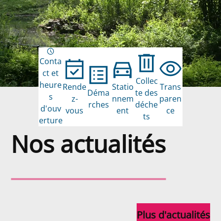
Conta
ct et
Collec
heure
Rende
Statio
Trans
Déma
te des
s
z-
nnem
paren
rches
déche
d'ouv
vous
ent
ce
ts
erture
Nos actualités
Nos actualités
Plus d'actualités