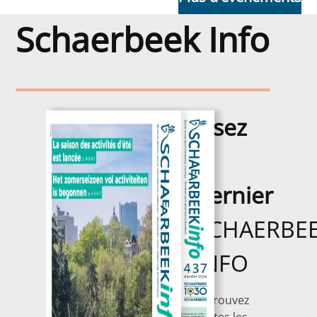
Schaerbeek Info
Schaerbeek Info
Lisez
le
dernier
SCHAERBE
INFO
Retrouvez