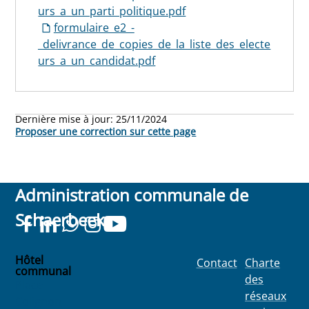
urs_a_un_parti_politique.pdf
formulaire_e2_-
_delivrance_de_copies_de_la_liste_des_electe
urs_a_un_candidat.pdf
Dernière mise à jour:
25/11/2024
Proposer une correction sur cette page
Administration communale de
Schaerbeek
Hôtel
Contact
Charte
communal
des
Place
réseaux
Colignon