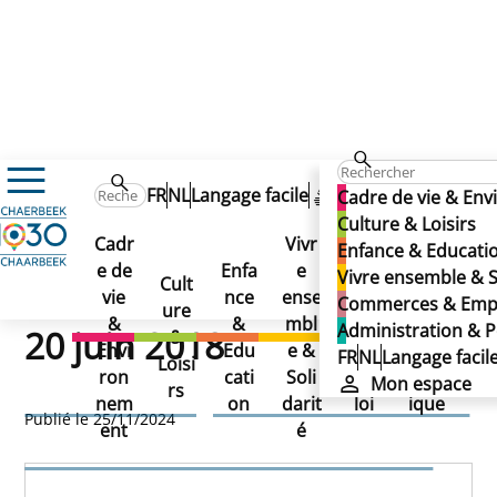
FR
NL
Langage facile
Mon espace
Cadre de vie & En
Ordres du jour - Séance du Conseil communal du 20 juin
Culture & Loisirs
Ordres du jour - Séance
Cadr
Vivr
Enfance & Educati
e de
Enfa
e
Com
Adm
Vivre ensemble & S
du Conseil communal du
Cult
vie
nce
ense
mer
inist
Commerces & Emp
ure
&
&
mbl
ces
ratio
Administration & P
20 juin 2018
&
Envi
Edu
e &
&
n &
FR
NL
Langage facil
Loisi
ron
cati
Soli
Emp
Polit
Mon espace
Ordres du jour - Séance du
rs
nem
on
darit
loi
ique
Publié le 25/11/2024
ent
é
Conseil communal du 20