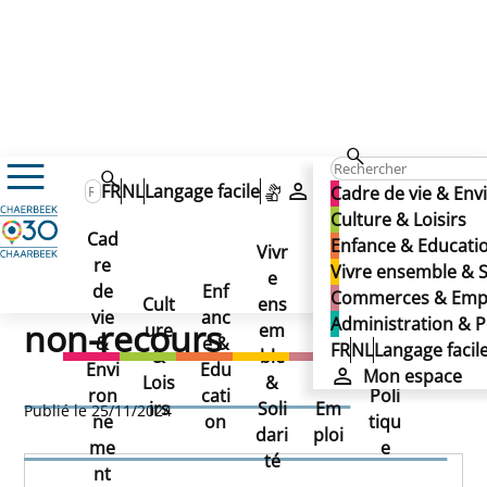
FR
NL
Langage facile
Mon espace
Cadre de vie & En
Permis d'urbanisme Newton - décision de non-recours
Culture & Loisirs
Permis d'urbanisme
Cad
Enfance & Educati
Vivr
re
Ad
Vivre ensemble & S
Newton - décision de
e
Co
de
Enf
min
Commerces & Emp
Cult
ens
mm
vie
anc
istr
Administration & P
non-recours
ure
em
erc
&
e &
atio
FR
NL
Langage facil
&
ble
es
Envi
Edu
n &
Mon espace
Permis d'urbanisme
Lois
&
&
ron
cati
Poli
irs
Soli
Em
Publié le 25/11/2024
ne
on
tiqu
Newton - décision de non-
dari
ploi
me
e
té
nt