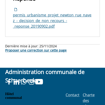
permis_urbanisme_projet_newton_rue_nave
z_-_decision_de_non_recours_-
_reponse_20190902.pdf
Dernière mise à jour:
25/11/2024
Proposer une correction sur cette page
Administration communale de
Schaerbeek
Hôtel
Contact
Charte
communal
des
Place