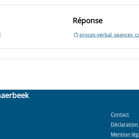
Réponse
l
proces-verbal_seances_c
haerbeek
Contact
Déclaration 
Mention lég