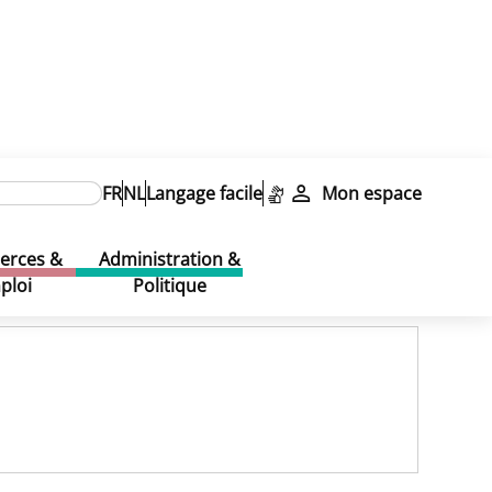
FR
NL
Langage facile
Mon espace
rces &
Administration &
ploi
Politique