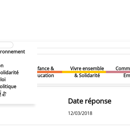
s 1990
vironnement
il communal depuis 1990
on
il communal depuis 1990
Enfance &
Vivre ensemble
Comme
& Loisirs
olidarité
Education
& Solidarité
Em
loi
olitique
e
Date réponse
12/03/2018