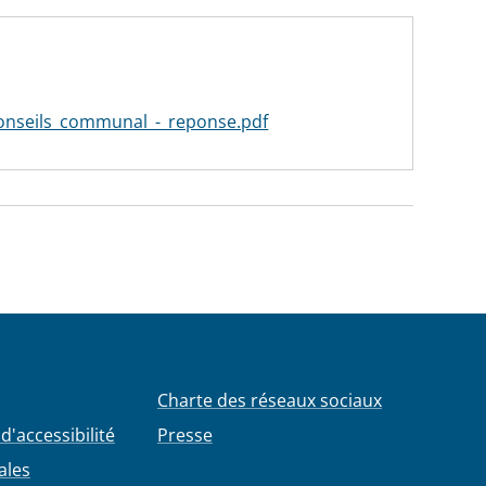
onseils_communal_-_reponse.pdf
Charte des réseaux sociaux
d'accessibilité
Presse
ales