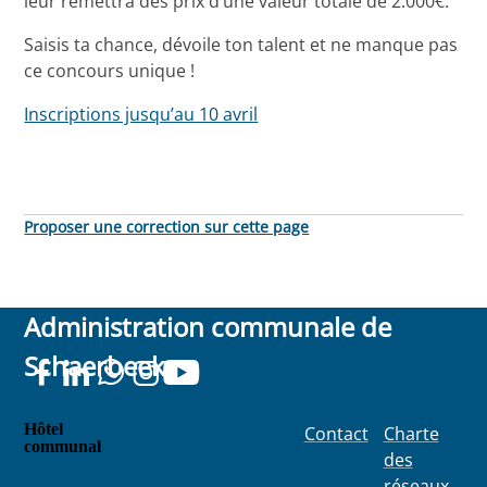
leur remettra des prix d’une valeur totale de 2.000€.
Saisis ta chance, dévoile ton talent et ne manque pas
ce concours unique !
Inscriptions jusqu’au 10 avril
Proposer une correction sur cette page
Administration communale de
Schaerbeek
Hôtel
Contact
Charte
communal
des
Place
réseaux