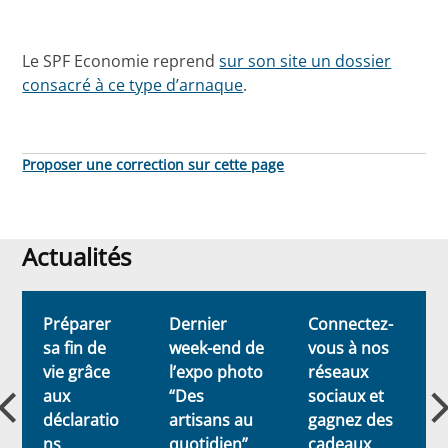
Le SPF Economie reprend
sur son site un dossier
consacré à ce type d’arnaque
.
Proposer une correction sur cette page
Actualités
Actualités
Préparer
Dernier
Connectez-
sa fin de
week-end de
vous à nos
vie grâce
l’expo photo
réseaux
aux
“Des
sociaux et
déclaratio
artisans au
gagnez des
ns
quotidien”
cadeaux