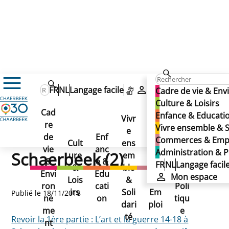
Actualités
FR
NL
Langage facile
Mon espace
Cadre de vie & En
Archive : L'art et la guerre 14-18 à Schaerbeek (2)
Archive : L'art et la guerre
Culture & Loisirs
Archive : L'art et la
Cad
Enfance & Educati
Vivr
14-18 à Schaerbeek (2)
re
Ad
Vivre ensemble & S
guerre 14-18 à
e
Co
de
Enf
min
Commerces & Emp
Cult
ens
mm
vie
anc
istr
Administration & P
Schaerbeek (2)
ure
em
erc
&
e &
atio
FR
NL
Langage facil
&
ble
es
Envi
Edu
n &
Mon espace
Lois
&
&
ron
cati
Poli
irs
Soli
Em
Publié le 18/11/2018
ne
on
tiqu
dari
ploi
me
e
té
Revoir la 1ère partie : L’art et la guerre 14-18 à
nt