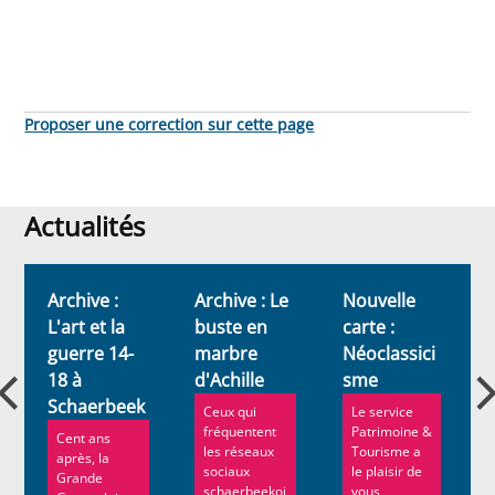
Proposer une correction sur cette page
Actualités
Actualités
Archive :
Archive : Le
Nouvelle
L'art et la
buste en
carte :
s
guerre 14-
marbre
Néoclassici
18 à
d'Achille
sme
Schaerbeek
Ceux qui
Le service
fréquentent
Patrimoine &
Cent ans
les réseaux
Tourisme a
après, la
sociaux
le plaisir de
Grande
schaerbeekoi
vous