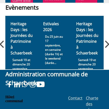
Guerre laisse
s connaissent
présenter sa
encore un
Evènements
bie...
nou...
souvenir
Evènements
impérissabl...
Heritage
Estivales
Heritage
Days : les
2026
Days : les
Journées du
Journées du
Du 25 juin au
Patrimoine
Patrimoine
17
septembre,
à
à
en semaine
Schaerbeek
Schaerbeek
(durée 1h) et
le weekend
Samedi 19 et
Samedi 19 et
(durée...
dimanche 20
dimanche 20
septembre
septembre
Administration communale de
2026
2026
Schaerbeek
Hôtel
Contact
Charte
communal
des
Place