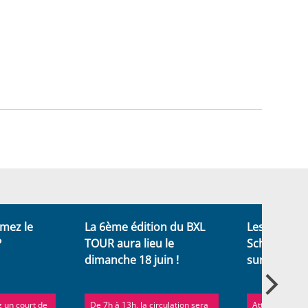
mez le
La 6ème édition du BXL
Les 10,30 k
?
TOUR aura lieu le
Schaerbeek 
dimanche 18 juin !
sur la circu
 un court de
De 7h à 13h, la circulation sera
Attention aux 