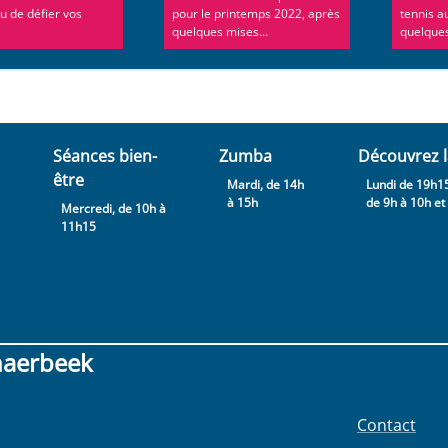
u de défier vos
pour le printemps 2022, après
tennis a
quelques mises...
quelques
Séances bien-
Zumba
Découvrez l
être
Mardi, de 14h
Lundi de 19h15
à 15h
de 9h à 10h et .
Mercredi, de 10h à
11h15
haerbeek
Contact