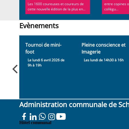
Les 1600 coureuses et coureurs de
entre copines o
cette nouvelle édition de la plus en...
collègu...
Evènements
Evènements
Tournoi de mini-
Pleine conscience et
foot
Imagerie
he 28
Le lundi 6 avril 2026 de
Les lundi de 14h30 à 16h
9h à 19h
Administration communale de Sc
Place
Hôtel communal