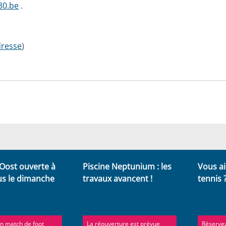
30.be
.
dresse
)
 Oost ouverte à
Piscine Neptunium : les
Vous ai
us le dimanche
travaux avancent !
tennis 
un match de foot
La réouverture est prévue
Réservez