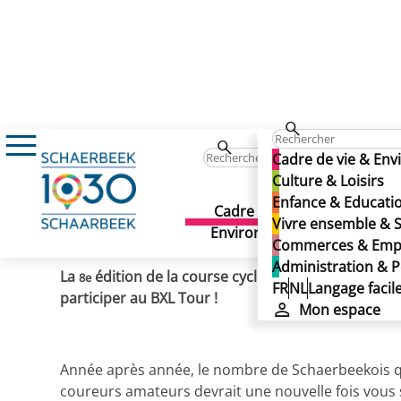
Actualités
BXL Tour 2024 : 100 premières i
BXL Tour 2024 : 100 premi
Cadre de vie & En
BXL Tour 2024 : 100 premi
Culture & Loisirs
Enfance & Educati
Cadre de vie &
Culture 
Vivre ensemble & S
Publié le 02/05/2024
Environnement
Commerces & Emp
Administration & P
La
édition de la course cycliste aura lieu le 16
8e
FR
NL
Langage facil
participer au BXL Tour !
Mon espace
Année après année, le nombre de Schaerbeekois qui
coureurs amateurs devrait une nouvelle fois vous 