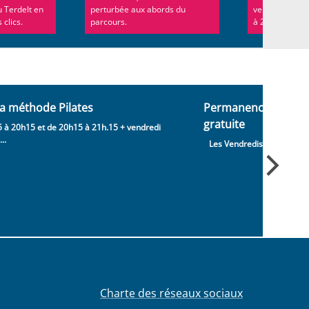
u Terdelt en
perturbée aux abords du
vendredi 20 s
 clics.
parcours.
à 22h
a méthode Pilates
Permanence : consul
gratuite
 à 20h15 et de 20h15 à 21h.15 + vendredi
..
Les Vendredis de 13h à 1
Charte des réseaux sociaux