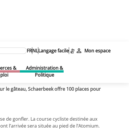
FR
NL
Langage facile
Mon espace
rces &
Administration &
ploi
Politique
sur le gâteau, Schaerbeek offre 100 places pour
e de gonfler. La course cycliste destinée aux
nt l’arrivée sera située au pied de l’Atomium.