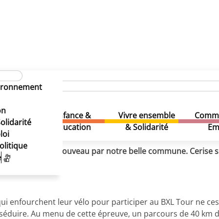
nscriptions offertes
ères inscriptions offertes
vironnement
ères inscriptions offertes
on
Enfance &
Vivre ensemble
Comme
& Loisirs
olidarité
Education
& Solidarité
Em
loi
olitique
 juin et passera de nouveau par notre belle commune. Cerise 
e
 enfourchent leur vélo pour participer au BXL Tour ne cess
séduire. Au menu de cette épreuve, un parcours de 40 km do