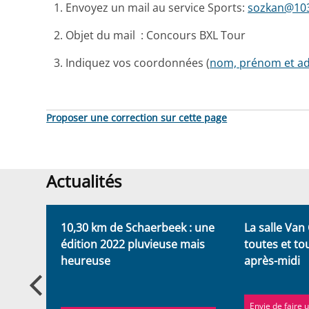
Envoyez un mail au service Sports:
sozkan@10
Objet du mail : Concours BXL Tour
Indiquez vos coordonnées (
nom, prénom et a
Proposer une correction sur cette page
Actualités
Actualités
10,30 km de Schaerbeek : une
La salle Van
t
édition 2022 pluvieuse mais
toutes et to
heureuse
après-midi
rbeek
Envie de faire 