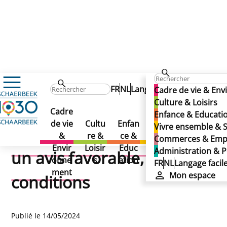
Actualités
FR
NL
Langage facile
Mon
Cadre de vie & En
Commission de Concertation Métro 3 : un avis favorable
Commission de
Culture & Loisirs
Commission de
Cadre
Vivre
A
Enfance & Educati
Com
Concertation Métro 3 : un
de vie
Cultu
Enfan
ense
ni
Vivre ensemble & S
Concertation Métro 3 :
merc
&
re &
ce &
mble
t
Commerces & Emp
es &
avis favorable, sous
Envir
Loisir
Educ
&
Administration & P
un avis favorable, sous
Empl
onne
s
ation
Solid
Po
FR
NL
Langage facil
oi
conditions
ment
arité
q
Mon espace
conditions
Publié le 14/05/2024