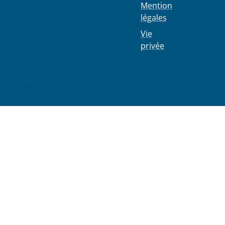
Mention
légales
Vie
privée
02 244 75
11
info@103
0.be