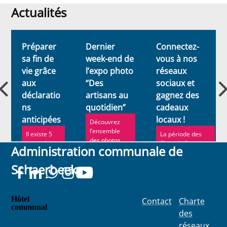
Actualités
Actualités
Préparer
Dernier
Connectez-
sa fin de
week-end de
vous à nos
vie grâce
l’expo photo
réseaux
aux
“Des
sociaux et
déclaratio
artisans au
gagnez des
ns
quotidien”
cadeaux
anticipées
locaux !
Découvrez
l’ensemble
Il existe 5
La période des
des photos
types de
fêtes de fin
Administration communale de
dans le cadre
déclaration
d'année
magnifique de
s
approche à
Schaerbeek
la Maison ...
anticipées.
grands pas. Pour
l'occa...
Hôtel
Contact
Charte
communal
des
Place
réseaux