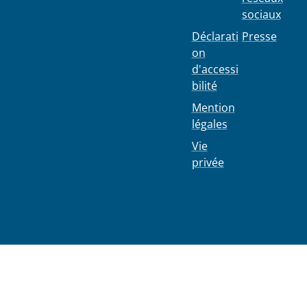
Colignon
sociaux
100
1030
Déclarati
Presse
Schaerbe
on
ek
d'accessi
bilité
Mention
légales
Vie
privée
02 244 75
11
info@103
0.be