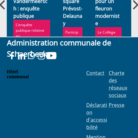
Vandermeersc
square
pour un
a
u
h : enquête
Prévost-
fleuron
d
publique
Delauna
modernist
l
y
e
C
L’enquête
publique relative
Particip
Le Collège
au
ez à
communal a
Administration communale de
réaménagement
l’enquêt
récemment
de la place Lehon
e
validé la
Schaerbeek
et de l...
publiqu
mise en
e
vente du
jusqu’au
Palais 44.
20 mars
Hôtel
Contact
Charte
communal
des
Place
réseaux
Colignon
sociaux
100
1030
Déclarati
Presse
Schaerbe
on
ek
d'accessi
bilité
Mention