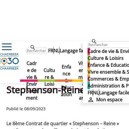
Actualités
FR
NL
Langage facile
Mon espa
Cadre de vie & En
Donnez votre avis sur les futurs projets du CRU Stephe
Donnez votre avis sur les
Culture & Loisirs
Donnez votre avis sur les
Cadr
Vivre
Admi
Enfance & Educati
Enfa
Com
futurs projets du CRU
e de
Cultu
ense
nistr
Vivre ensemble & S
futurs projets du CRU
nce
merc
vie &
re &
mble
ation
Commerces & Emp
&
es &
Stephenson-Reine
Envir
Loisi
&
&
Administration & P
Stephenson-Reine
Educ
Empl
onne
rs
Solid
Politi
FR
NL
Langage facil
ation
oi
ment
arité
que
Mon espace
Publié le 08/09/2023
Le 8ème Contrat de quartier « Stephenson – Reine »