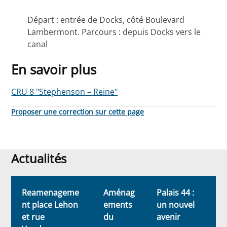
Départ : entrée de Docks, côté Boulevard
Lambermont. Parcours : depuis Docks vers le
canal
En savoir plus
CRU 8 "Stephenson – Reine"
Proposer une correction sur cette page
Actualités
Actualités
Reamenageme
Aménag
Palais 44 :
L
nt place Lehon
ements
un nouvel
c
et rue
du
avenir
l