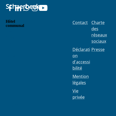
Schaerbeek
Hôtel
Contact
Charte
communal
des
Place
réseaux
Colignon
sociaux
100
1030
Déclarati
Presse
Schaerbe
on
ek
d'accessi
bilité
Mention
légales
Vie
privée
02 244 75
11