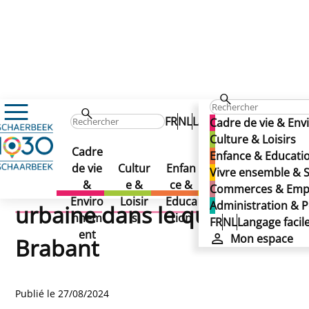
Actualités
FR
NL
Langage facile
M
Cadre de vie & En
GO AERSCHOT! : un projet de revitalisation urbaine dans
GO AERSCHOT! : un projet
Culture & Loisirs
GO AERSCHOT! : un
Cadre
Vivre
Enfance & Educati
Com
de revitalisation urbaine
de vie
Cultur
Enfan
ense
Vivre ensemble & S
projet de revitalisation
merce
&
e &
ce &
mble
Commerces & Emp
s &
dans le quartier Brabant
Enviro
Loisir
Educa
&
Administration & P
urbaine dans le quartier
Emplo
nnem
s
tion
Solida
FR
NL
Langage facil
i
ent
rité
Mon espace
Brabant
Publié le 27/08/2024