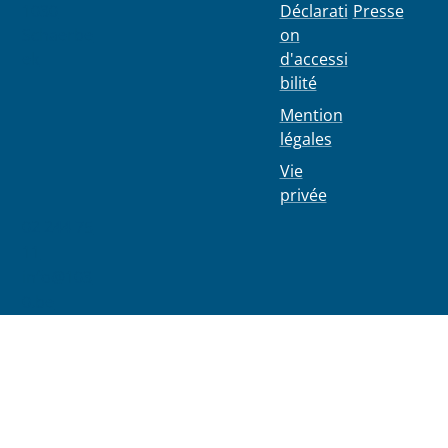
1030
Déclarati
Presse
Schaerbe
on
ek
d'accessi
bilité
Mention
légales
Vie
privée
02 244 75
11
info@103
0.be