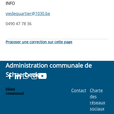
INFO
viedequartier@1030.be
0490 47 78 36
Proposer une correction sur cette page
Administration communale de
Schaerbeek
Hôtel
Contact
Charte
communal
des
Place
réseaux
Colignon
sociaux
100