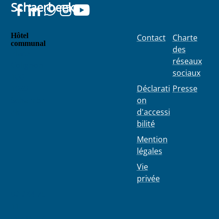
Schaerbeek
seront plus
a fait ...
collect...
Hôtel
Contact
Charte
communal
des
Place
réseaux
Colignon
sociaux
100
1030
Déclarati
Presse
Schaerbe
on
ek
d'accessi
bilité
Mention
légales
Vie
privée
02 244 75
11
info@103