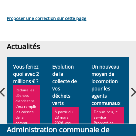
Proposer une correction sur cette page
Actualités
Actualités
Vous feriez
Evolution
Un nouveau
quoi avec 2
de la
moyen de
millions € ?
collecte de
locomotion
vos
pour les
Réduire les
déchets
agents
déchets
clandestins,
verts
communaux
c’est remplir
les caisses
À partir du
Depuis peu, le
de la
23 mars
service
commu...
2026, vos
Propreté et
Administration communale de
déchets de
Espaces verts
jardin ne
de Schaerbeek