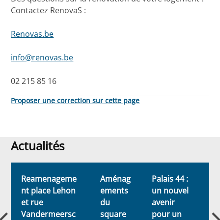
Contactez RenovaS :
Renovas.be
info@renovas.be
02 215 85 16
Proposer une correction sur cette page
Actualités
Actualités
Reamenageme
Aménag
Palais 44 :
L
nt place Lehon
ements
un nouvel
c
et rue
du
avenir
l
Vandermeersc
square
pour un
a