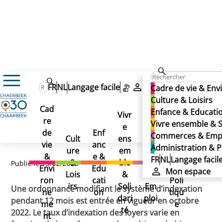
Actualités
FR
NL
Langage facile
Mon espace
Cadre de vie & En
Indexation des loyers : qu’est ce qui change ?
Indexation des loyers :
Culture & Loisirs
Indexation des loyers :
Cad
Enfance & Educati
Vivr
qu’est ce qui change ?
re
Ad
Vivre ensemble & S
qu’est ce qui change ?
e
Co
de
Enf
min
Commerces & Emp
Cult
ens
mm
vie
anc
istr
Administration & P
ure
em
erc
&
e &
atio
FR
NL
Langage facil
&
ble
es
Publié le 13/02/2023
Envi
Edu
n &
Mon espace
Lois
&
&
ron
cati
Poli
irs
Soli
Em
Une ordonnance modifiant le système d’indexation
ne
on
tiqu
dari
ploi
pendant 12 mois est entrée en vigueur en octobre
me
e
té
2022. Le taux d’indexation des loyers varie en
nt