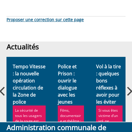
Proposer une correction sur cette page
Actualités
Actualités
Tempo Vitesse
Police et
Vol à la tire
: la nouvelle
Prison :
: quelques
opération
ouvrir le
bons
circulation de
dialogue
réflexes à
la Zone de
avec les
avoir pour
police
jeunes
les éviter
La sécurité de
Films,
Si vous êtes
tous les usagers
documentair
victime d’un
de la route est
e et théâtre :
vol, ne
Administration communale de
une des priorités
le
paniquez
de l...
Programme
pas.