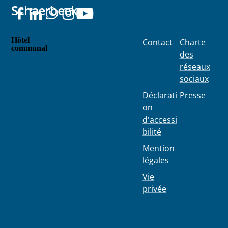
Schaerbeek
de
Prévention
Urbaine
mu...
Hôtel
Contact
Charte
communal
des
Place
réseaux
Colignon
sociaux
100
1030
Déclarati
Presse
Schaerbe
on
ek
d'accessi
bilité
Mention
légales
Vie
privée
02 244 75
11