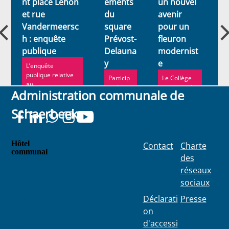
nt place Lehon
ements
un nouvel
c
et rue
du
avenir
l
Vandermeersc
square
pour un
a
u
h : enquête
Prévost-
fleuron
d
publique
Delauna
modernist
l
y
e
C
L’enquête
publique relative
Particip
Le Collège
au
ez à
communal a
Administration communale de
réaménagement
l’enquêt
récemment
de la place Lehon
e
validé la
Schaerbeek
et de l...
publiqu
mise en
e
vente du
jusqu’au
Palais 44.
20 mars
Hôtel
Contact
Charte
communal
des
Place
réseaux
Colignon
sociaux
100
1030
Déclarati
Presse
Schaerbe
on
ek
d'accessi