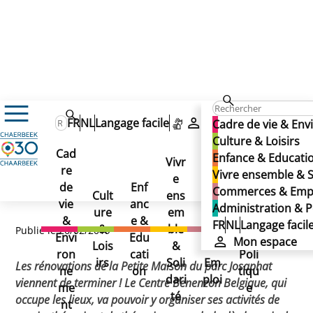
Actualités
FR
NL
Langage facile
Mon espace
Cadre de vie & En
La Petite Maison du parc Josaphat revit
La Petite Maison du parc
Culture & Loisirs
La Petite Maison du parc
Cad
Enfance & Educati
Vivr
Josaphat revit
re
Ad
Vivre ensemble & S
Josaphat revit
e
Co
de
Enf
min
Commerces & Emp
Cult
ens
mm
vie
anc
istr
Administration & P
ure
em
erc
&
e &
atio
FR
NL
Langage facil
&
ble
es
Publié le 26/02/2019
Envi
Edu
n &
Mon espace
Lois
&
&
ron
cati
Poli
irs
Soli
Em
Les rénovations de la Petite Maison du parc Josaphat
ne
on
tiqu
dari
ploi
viennent de terminer ! Le Centre Benenzon Belgique, qui
me
e
té
occupe les lieux, va pouvoir y organiser ses activités de
nt