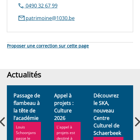
0490 32 67 99
patrimoine@1030.be
Proposer une correction sur cette page
Actualités
Actualités
Passage de
Appel à
Découvrez
E
flambeau à
projets :
le SKA,
S
la tête de
Culture
nouveau
-
l’académie
2026
Centre
a
Culturel de
Louis
L'appel à
Schaerbeek
Schoonjans
projets est
passe le
destiné à