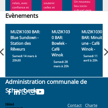
Un nouveau
relais, avec
soutenir
lieu socio-
confiance et
celles et
culturel vient
sérénité.
ceux qui
Evènements
d’ouvrir ses
Ann Roe ...
souhaitent...
portes à
Evènements
Schaerbeek....
MUZIK1030 BAR:
MUZIK103
MUZIK1030
Blue Sundown -
0 BAR:
BAR: Minuit
Station des
Bowlek -
une - Café
Rêveurs
Café
Winok -
Winok
Samedi 14 mars à
Samedi 11
20h30
avril à 20h
Samedi 28
mars à 20h
Administration communale de
Schaerbeek
Hôtel
Contact
Charte