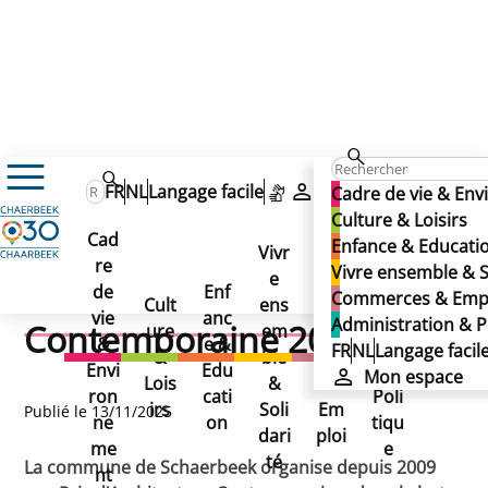
Actualités
FR
NL
Langage facile
Mon espace
Cadre de vie & En
Participez au Prix d’Architecture Contemporaine 2025
Participez au Prix
Culture & Loisirs
Participez au Prix
Cad
Enfance & Educati
Vivr
d’Architecture
re
Ad
Vivre ensemble & S
d’Architecture
e
Co
de
Enf
min
Commerces & Emp
Cult
ens
mm
Contemporaine 2025
vie
anc
istr
Administration & P
Contemporaine 2025
ure
em
erc
&
e &
atio
FR
NL
Langage facil
&
ble
es
Envi
Edu
n &
Mon espace
Lois
&
&
ron
cati
Poli
irs
Soli
Em
Publié le 13/11/2025
ne
on
tiqu
dari
ploi
me
e
té
La commune de Schaerbeek organise depuis 2009
nt