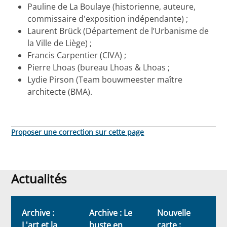
Pauline de La Boulaye (historienne, auteure,
commissaire d'exposition indépendante) ;
Laurent Brück (Département de l’Urbanisme de
la Ville de Liège) ;
Francis Carpentier (CIVA) ;
Pierre Lhoas (bureau Lhoas & Lhoas ;
Lydie Pirson (Team bouwmeester maître
architecte (BMA).
Proposer une correction sur cette page
Actualités
Actualités
Archive :
Archive : Le
Nouvelle
L'art et la
buste en
carte :
s