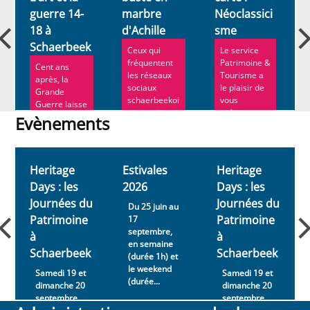
guerre 14-
marbre
Néoclassici
18 à
d'Achille
sme
Schaerbeek
Ceux qui
Le service
fréquentent
Patrimoine &
Cent ans
les réseaux
Tourisme a
après, la
sociaux
le plaisir de
Grande
schaerbeekoi
vous
Guerre laisse
s connaissent
présenter sa
encore un
Evènements
bie...
nou...
souvenir
Evènements
impérissabl...
Heritage
Estivales
Heritage
Days : les
2026
Days : les
Journées du
Journées du
Du 25 juin au
Patrimoine
Patrimoine
17
septembre,
à
à
en semaine
Schaerbeek
Schaerbeek
(durée 1h) et
le weekend
Samedi 19 et
Samedi 19 et
(durée...
dimanche 20
dimanche 20
septembre
septembre