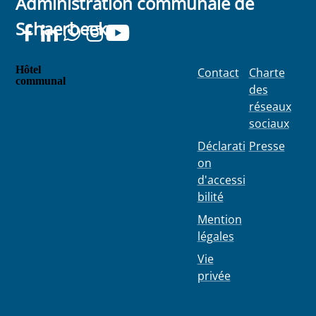
Administration communale de
2026
2026
Schaerbeek
Hôtel
Contact
Charte
communal
des
Place
réseaux
Colignon
sociaux
100
1030
Déclarati
Presse
Schaerbe
on
ek
d'accessi
bilité
Mention
légales
Vie
privée
02 244 75