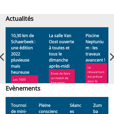
Actualités
Actualités
10,30 km de
La salle Van
Piscine
Schaerbeek :
Oost ouverte
Neptuniu
une édition
à toutes et
m : les
2022
tous le
travaux
pluvieuse
dimanche
avancent !
mais
après-midi
La
heureuse
réouverture
Envie de faire
est prévue
un match de
Les 1600
pour le
foot entre
coureuses et
printemps
Evènements
copines ou de
coureurs de
2022, après
défier vos
cette nouvelle
Evènements
quelques
collègu...
édition de la
mises...
plus en...
Tournoi
Pleine
Séanc
Zum
de mini-
conscienc
es
ba