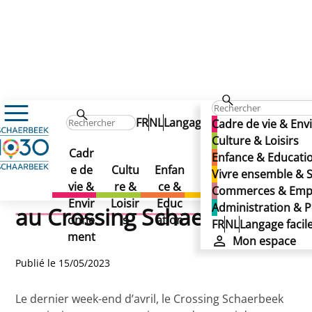
Actualités
FR
NL
Langage facile
Mon e
Cadre de vie & En
Retour sur le premier tournoi de foot féminin au Cross
Retour sur le premier
Culture & Loisirs
Retour sur le premier
Cadr
Vivre
Adm
Enfance & Educati
Com
tournoi de foot féminin au
e de
Cultu
Enfan
ense
nist
Vivre ensemble & S
tournoi de foot féminin
merc
vie &
re &
ce &
mble
atio
Commerces & Emp
es &
Crossing Schaerbeek
Envir
Loisir
Educ
&
&
Administration & P
au Crossing Schaerbeek
Empl
onne
s
ation
Solid
Polit
FR
NL
Langage facil
oi
ment
arité
que
Mon espace
Publié le 15/05/2023
Le dernier week-end d’avril, le Crossing Schaerbeek