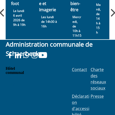
foot
e et
bien-
Ma
Imagerie
être
rdi,
Le lundi
de
6 avril
Les lundi
Mercr
14
2026 de
de 14h30 à
edi,
h à
9h à 19h
16h
de
15
10h à
h
11h15
Administration communale de
Schaerbeek
Hôtel
Contact
Charte
communal
des
Place
réseaux
Colignon
sociaux
100
1030
Déclarati
Presse
Schaerbe
on
ek
d'accessi
bilité