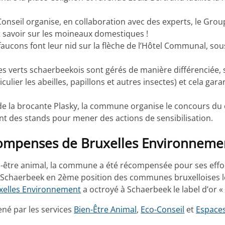
-Conseil organise, en collaboration avec des experts, le G
 savoir sur les moineaux domestiques !
aucons font leur nid sur la flèche de l’Hôtel Communal, sous 
es verts schaerbeekois sont gérés de manière différenciée, 
ticulier les abeilles, papillons et autres insectes) et cela 
de la brocante Plasky, la commune organise le concours du 
nt des stands pour mener des actions de sensibilisation.
compenses de Bruxelles Environnemen
-être animal, la commune a été récompensée pour ses effort
 Schaerbeek en 2ème position des communes bruxelloises l
xelles Environnement
a octroyé à Schaerbeek le label d’or
né par les services
Bien-Être Animal
,
Eco-Conseil
et
Espaces