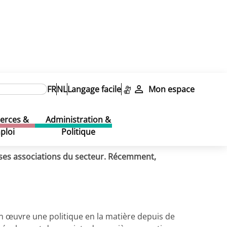
FR
NL
Langage facile
Mon espace
rces &
Administration &
ploi
Politique
uses associations du secteur. Récemment,
en œuvre une politique en la matière depuis de