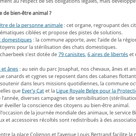
nt au respect de ses obligations légales, mais développe
 de bien-être animal ?
-être de la personne animale
: cet organe, regroupant des ci
thématiques ciblées et propose des pistes de solutions.
et domestiques
: la commune apporte, avec l’aide de la région
citoyens pour la stérilisation des chats domestiques.
 Schaerbeek s’est dotée de
79 canisites
,
6 aires de libertés
et
 et ânes
: au sein du parc Josaphat, nos chevaux, ânes et 
ue canards et cygnes se reposent dans des cabanes flottante
les soutenir dans leurs missions quotidiennes, la commune o
telles que
Ever’y Cat
et la
Ligue Royale Belge pour la Protect
 l’année, diverses campagnes de sensibilisation (stérilisatio
 éveiller la conscience des citoyens au bien-être animal.
 l’occasion de la journée mondiale des animaux, le service 
eux et accessoires récoltés sont redistribués à des associat
ntre la place Colignon et l’avenue Louis Bertrand facilite la m