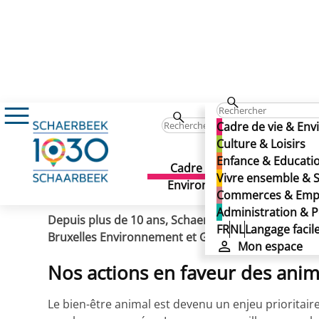
Actualités
Schaerbeek à la pointe du bien-
Schaerbeek à la pointe d
Cadre de vie & En
Schaerbeek à la pointe d
Culture & Loisirs
Enfance & Educati
Cadre de vie &
Culture 
Vivre ensemble & S
Publié le 21/04/2022
Environnement
Commerces & Emp
Administration & P
Depuis plus de 10 ans, Schaerbeek mène diverses 
FR
NL
Langage facil
Bruxelles Environnement et GAIA ont récompensé 
Mon espace
Nos actions en faveur des ani
Le bien-être animal est devenu un enjeu prioritai