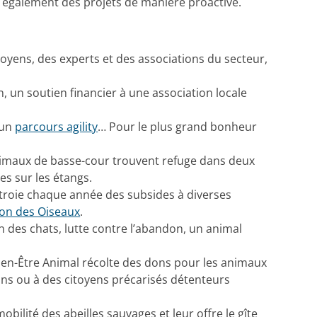
 également des projets de manière proactive.
toyens, des experts et des associations du secteur,
, un soutien financier à une association locale
 un
parcours agility
… Pour le plus grand bonheur
animaux de basse-cour trouvent refuge dans deux
s sur les étangs.
ctroie chaque année des subsides à diverses
ion des Oiseaux
.
n des chats, lutte contre l’abandon, un animal
Bien-Être Animal récolte des dons pour les animaux
ions ou à des citoyens précarisés détenteurs
obilité des abeilles sauvages et leur offre le gîte