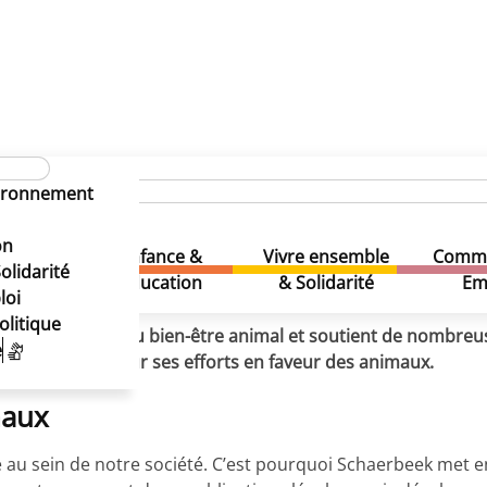
être animal
u bien-être animal
vironnement
u bien-être animal
on
Enfance &
Vivre ensemble
Comme
& Loisirs
olidarité
Education
& Solidarité
Em
loi
olitique
actions autour du bien-être animal et soutient de nombre
e
la commune pour ses efforts en faveur des animaux.
maux
re au sein de notre société. C’est pourquoi Schaerbeek met 