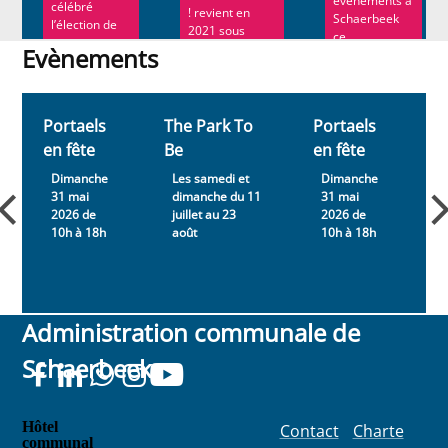
évènements à
célébré
! revient en
Schaerbeek
l’élection de
2021 sous
ce...
son nouveau
forme d’un
Evènements
...
documentaire...
Evènements
Portaels
The Park To
Portaels
T
en fête
Be
en fête
B
Dimanche
Les samedi et
Dimanche
31 mai
dimanche du 11
31 mai
2026 de
juillet au 23
2026 de
j
10h à 18h
août
10h à 18h
Administration communale de
Schaerbeek
Hôtel
Contact
Charte
communal