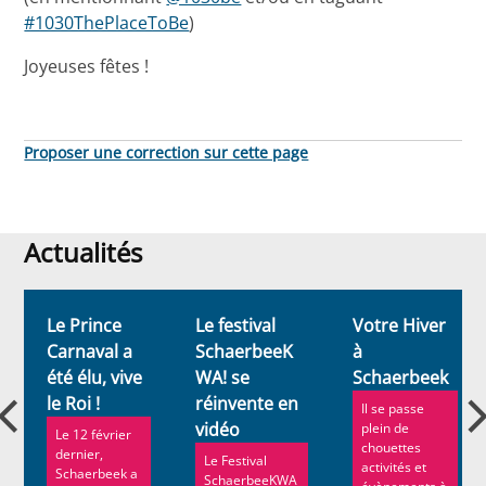
#1030ThePlaceToBe
)
Joyeuses fêtes !
Proposer une correction sur cette page
Actualités
Actualités
Le Prince
Le festival
Votre Hiver
Carnaval a
SchaerbeeK
à
été élu, vive
WA! se
Schaerbeek
le Roi !
réinvente en
Il se passe
vidéo
plein de
Le 12 février
chouettes
dernier,
Le Festival
activités et
Schaerbeek a
SchaerbeeKWA