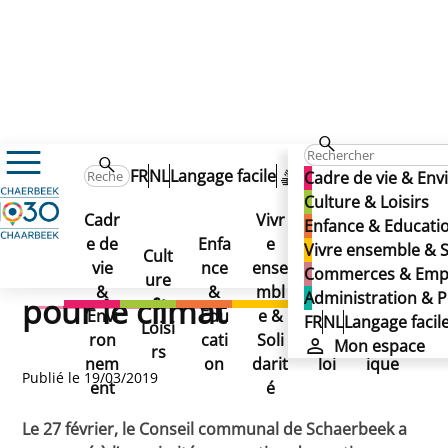
Actualités
FR
NL
Langage facile
Mon espace
Cadre de vie & En
Schaerbeek soutient la mobilisation des jeunes pour le c
Schaerbeek soutient la
Culture & Loisirs
Schaerbeek soutient la
Cadr
Vivr
Enfance & Educati
mobilisation des jeunes
e de
Enfa
e
Com
Adm
Vivre ensemble & S
mobilisation des jeunes
Cult
vie
nce
ense
mer
inist
Commerces & Emp
ure
pour le climat
&
&
mbl
ces
ratio
Administration & P
pour le climat
&
Envi
Edu
e &
&
n &
FR
NL
Langage facil
Loisi
ron
cati
Soli
Emp
Polit
Mon espace
rs
nem
on
darit
loi
ique
Publié le 19/03/2019
ent
é
Le 27 février, le Conseil communal de Schaerbeek a