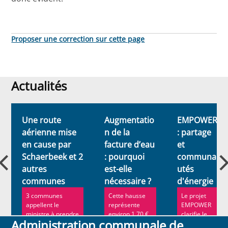
Proposer une correction sur cette page
Actualités
Actualités
Une route
Augmentatio
EMPOWER
aérienne mise
n de la
: partage
en cause par
facture d’eau
et
Schaerbeek et 2
: pourquoi
communa
autres
est-elle
utés
communes
nécessaire ?
d'énergie
3 communes
Cette hausse
Le projet
appellent le
représente
EMPOWER
ministre à prendre
environ 1,70 €
clarifie le
Administration communale de
sans délai les
par mois et par
rôle des