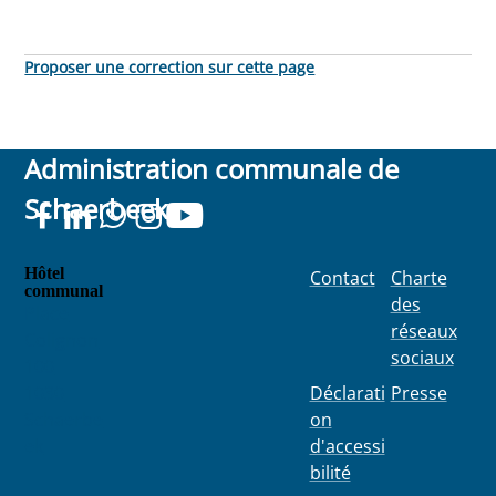
Proposer une correction sur cette page
Administration communale de
Schaerbeek
Hôtel
Contact
Charte
communal
des
Place
réseaux
Colignon
sociaux
100
1030
Déclarati
Presse
Schaerbe
on
ek
d'accessi
bilité