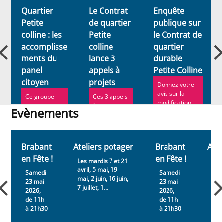
r
Quartier
Le Contrat
Enquête
Petite
de quartier
publique sur
colline : les
Petite
le Contrat de
accomplisse
colline
quartier
ments du
lance 3
durable
panel
appels à
Petite Colline
citoyen
projets
Donnez votre
avis sur la
Ce groupe
Ces 3 appels
modification
vient
à projets
Evènements
de programme
compléter la
visent à faire
du contrat de
commission
émerger des
Evènements
quart...
de quartier,
initiatives
en favorisant
locales ...
Brabant
Ateliers potager
Brabant
Ate
une...
en Fête !
en Fête !
Les mardis 7 et 21
Les
avril, 5 mai, 19
avri
Samedi
Samedi
mai, 2 juin, 16 juin,
mai,
23 mai
23 mai
7 juillet, 1...
7 jui
2026,
2026,
de 11h
de 11h
à 21h30
à 21h30