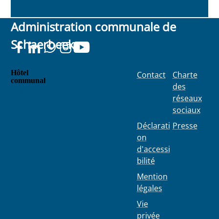
Administration communale de
Schaerbeek
Hôtel
Contact
Charte
communal
des
Place
réseaux
Colignon
sociaux
100
1030
Déclarati
Presse
Schaerbe
on
ek
d'accessi
bilité
Mention
légales
Vie
privée