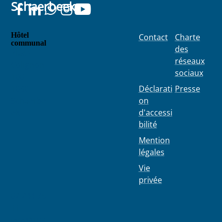
Schaerbeek
Hôtel
Contact
Charte
communal
des
Place
réseaux
Colignon
sociaux
100
1030
Déclarati
Presse
Schaerbe
on
ek
d'accessi
bilité
Mention
légales
Vie
privée
02 244 75
11
info@103