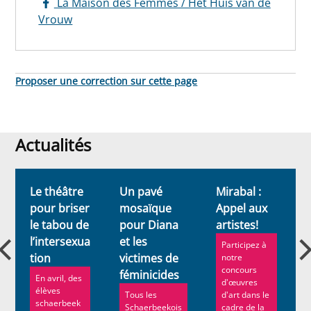
La Maison des Femmes / Het Huis van de
Vrouw
Proposer une correction sur cette page
Actualités
Actualités
Le théâtre
Un pavé
Mirabal :
F
pour briser
mosaïque
Appel aux
le tabou de
pour Diana
artistes!
E
l’intersexua
et les
Participez à
tion
victimes de
t
notre
concours
féminicides
En avril, des
d'œuvres
élèves
Tous les
d'art dans le
schaerbeek
Schaerbeekois
cadre de la