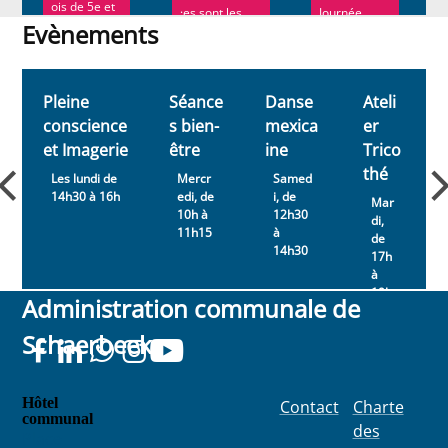
ois de 5e et
·es sont les
Journée...
6e
Evènements
bienvenu·e·s
secondaires
pour rendre
Evènements
ont assisté...
hommage à ...
Pleine
Séance
Danse
Ateli
conscience
s bien-
mexica
er
et Imagerie
être
ine
Trico
thé
Les lundi de
Mercr
Samed
14h30 à 16h
edi, de
i, de
Mar
10h à
12h30
di,
11h15
à
de
14h30
17h
à
19h
Administration communale de
Schaerbeek
Hôtel
Contact
Charte
communal
des
Place