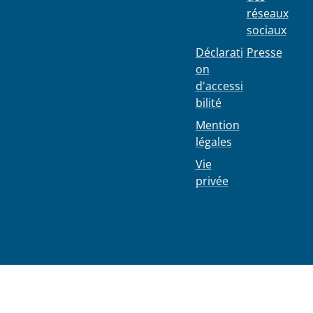
Place
réseaux
Colignon
sociaux
100
1030
Déclarati
Presse
Schaerbe
on
ek
d'accessi
bilité
Mention
légales
Vie
privée
02 244 75
11
info@103
0.be