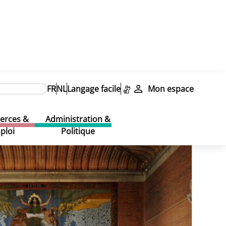
thout [NL]
FR
NL
Langage facile
Mon espace
thout [NL]
rces &
Administration &
ploi
Politique