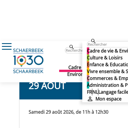
Événements
ESTIVALES : Rondleiding in h
ESTIVALES : Rondleiding 
Cadre de vie & En
ESTIVALES : Rondleiding 
Culture & Loisirs
Enfance & Educati
Cadre de vie &
Culture 
Vivre ensemble & S
Environnement
Commerces & Emp
29 AOÛT
Administration & P
FR
NL
Langage facil
Mon espace
Samedi 29 août 2026, de 11h à 12h30