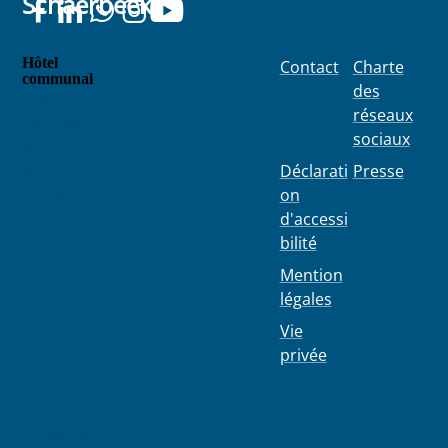
Schaerbeek
Hôtel
Contact
Charte
communal
des
Place
réseaux
Colignon
sociaux
100
1030
Déclarati
Presse
Schaerbe
on
ek
d'accessi
bilité
Mention
légales
Vie
privée
02 244 75
11
info@103