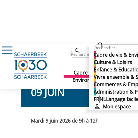
Événements
Mettre en page son CV avec 
Mettre en page son CV a
Cadre de vie & En
Mettre en page son CV a
Culture & Loisirs
Enfance & Educati
Cadre de vie &
Culture 
Vivre ensemble & S
Environnement
Commerces & Emp
09 JUIN
Administration & P
FR
NL
Langage facil
Mon espace
Mardi 9 juin 2026 de 9h à 12h