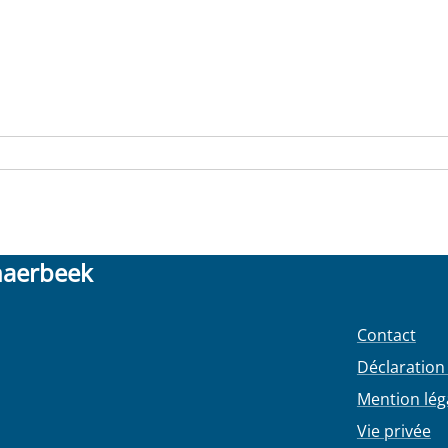
haerbeek
Contact
Déclaration 
Mention lég
Vie privée