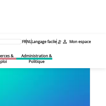
FR
NL
Langage facile
Mon espace
rces &
Administration &
ploi
Politique