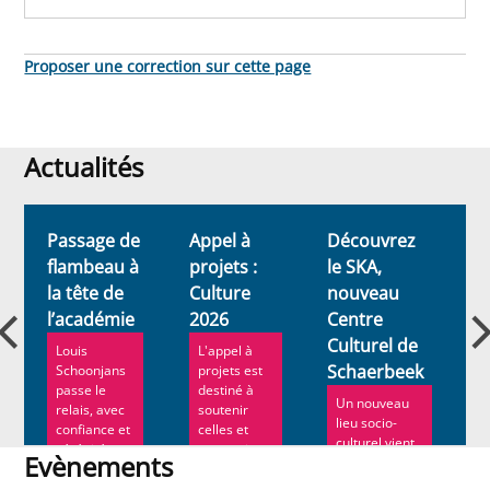
Proposer une correction sur cette page
Actualités
Actualités
Passage de
Appel à
Découvrez
E
flambeau à
projets :
le SKA,
S
la tête de
Culture
nouveau
-
l’académie
2026
Centre
a
Culturel de
Louis
L'appel à
Schaerbeek
Schoonjans
projets est
passe le
destiné à
Un nouveau
relais, avec
soutenir
lieu socio-
confiance et
celles et
culturel vient
sérénité.
ceux qui
Evènements
d’ouvrir ses
Ann Roe ...
souhaitent...
portes à