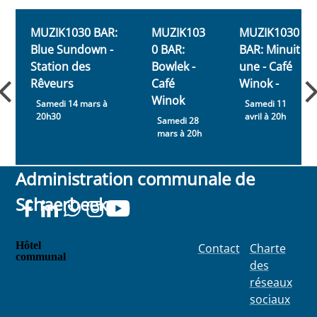
Evènements
Schaerbeek....
MUZIK1030 BAR:
MUZIK103
MUZIK1030
Blue Sundown -
0 BAR:
BAR: Minuit
Station des
Bowlek -
une - Café
Rêveurs
Café
Winok -
Winok
Samedi 14 mars à
Samedi 11
20h30
avril à 20h
Samedi 28
mars à 20h
Administration communale de
Schaerbeek
Hôtel
Contact
Charte
communal
des
Place
réseaux
Colignon
sociaux
100