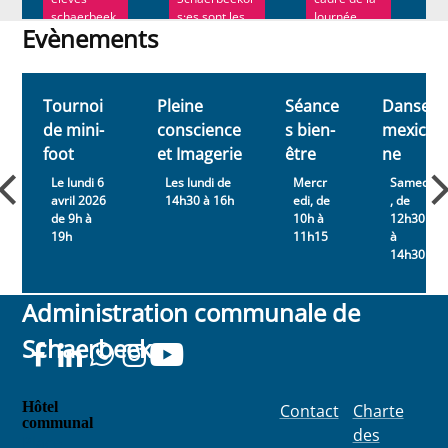
L
schaerbeek
s·es sont les
Journée...
c
Evènements
ois de 5e et
bienvenu·e·s
c
6e
pour rendre
c
Evènements
secondaires
hommage à ...
é
ont
e
Tournoi
Pleine
Séance
Danse
assisté...
de mini-
conscience
s bien-
mexicai
foot
et Imagerie
être
ne
Le lundi 6
Les lundi de
Mercr
Samedi
avril 2026
14h30 à 16h
edi, de
, de
de 9h à
10h à
12h30
19h
11h15
à
14h30
Administration communale de
Schaerbeek
Hôtel
Contact
Charte
communal
des
Place