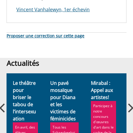
Vincent Vanhalewyn, 1er échevin
Proposer une correction sur cette page
Actualités
Actualités
Le théâtre
Un pavé
Mirabal :
1
pour
mosaïque
Appel aux
S
briser le
pour Diana
artistes!
un
tabou de
et les
2
Participez à
l’intersexu
victimes de
p
notre
concours
ation
féminicides
m
d'œuvres
h
En avril, des
Tous les
d'art dans le
élèves
Schaerbeekoi
cadre de la