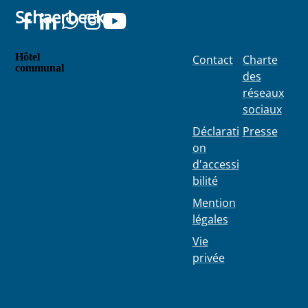
Schaerbeek
Hôtel
Contact
Charte
communal
des
Place
réseaux
Colignon
sociaux
100
1030
Déclarati
Presse
Schaerbe
on
ek
d'accessi
bilité
Mention
légales
Vie
privée
02 244 75
11