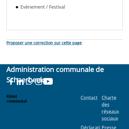
Evènement / Festival
Proposer une correction sur cette page
Administration communale de
Schaerbeek
Hôtel
Contact
Charte
communal
des
Place
réseaux
Colignon
sociaux
100
1030
Déclarati
Presse