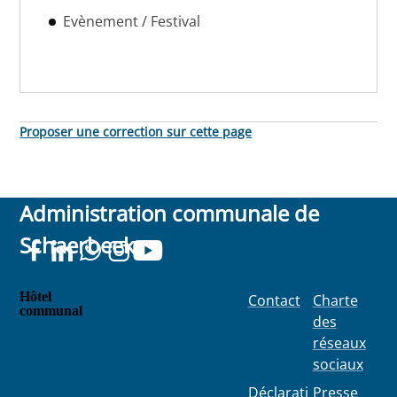
Evènement / Festival
Proposer une correction sur cette page
Administration communale de
Schaerbeek
Hôtel
Contact
Charte
communal
des
Place
réseaux
Colignon
sociaux
100
1030
Déclarati
Presse