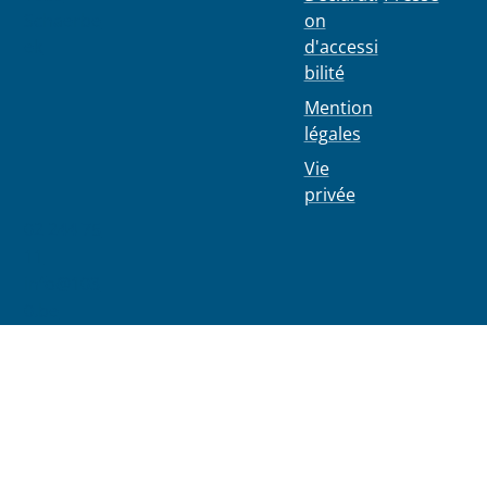
Schaerbe
on
ek
d'accessi
bilité
Mention
légales
Vie
privée
02 244 75
11
info@103
0.be