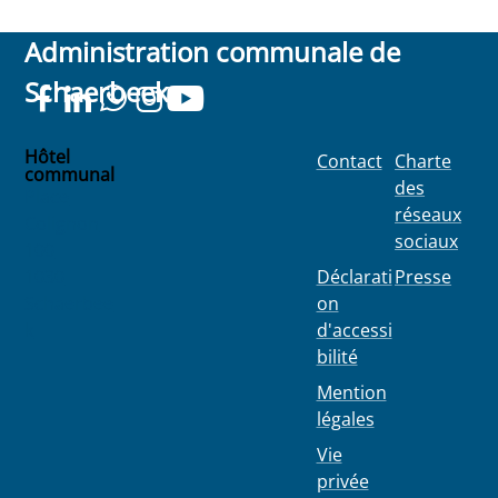
Administration communale de
Schaerbeek
Hôtel
Contact
Charte
communal
des
Place
réseaux
Colignon
sociaux
100
1030
Déclarati
Presse
Schaerbee
on
k
d'accessi
bilité
Mention
légales
Vie
privée