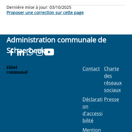
Dernière mise à jour:
03/10/2025
Proposer une correction sur cette page
Administration communale de
Schaerbeek
Hôtel
Contact
Charte
communal
des
Place
réseaux
Colignon
sociaux
100
1030
Déclarati
Presse
Schaerbe
on
ek
d'accessi
bilité
Mention