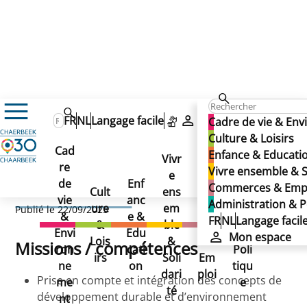
Administration & Politique
FR
NL
Langage facile
Mon espace
Cadre de vie & En
Administration communale
Culture & Loisirs
Annuaire des services communaux
Eco-Conseil
Cad
Enfance & Educati
Eco-Conseil
Vivr
re
Ad
Vivre ensemble & S
e
Co
de
Enf
min
Commerces & Emp
Eco-Conseil
Cult
ens
mm
vie
anc
istr
Administration & P
ure
em
erc
Publié le 22/09/2025
&
e &
atio
FR
NL
Langage facil
&
ble
es
Envi
Edu
n &
Mon espace
Lois
&
&
Missions / compétences
ron
cati
Poli
irs
Soli
Em
ne
on
tiqu
dari
ploi
Prise en compte et intégration des concepts de
me
e
té
développement durable et d’environnement
nt