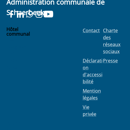
Administration communale de
Schaerbeek
Hôtel
Contact
Charte
communal
des
Place
réseaux
Colignon
sociaux
100
1030
Déclarati
Presse
Schaerbee
on
k
d'accessi
bilité
Mention
légales
Vie
privée
02 244 75