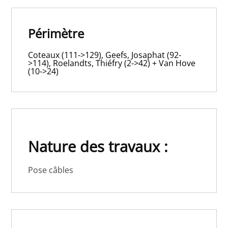
Périmètre
Coteaux (111->129), Geefs, Josaphat (92-
>114), Roelandts, Thiéfry (2->42) + Van Hove
(10->24)
Nature des travaux :
Pose câbles