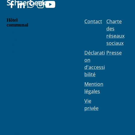
Schaerbeek
Hôtel
Contact
Charte
communal
des
Place
réseaux
Colignon
sociaux
100
1030
Déclarati
Presse
Schaerbe
on
ek
d'accessi
bilité
Mention
légales
Vie
privée
02 244 75
11
info@103