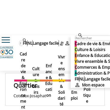
Coteaux
FR
NL
Langage facile
Mon espace
Cadre de vie & En
Coteaux
Culture & Loisirs
Cad
Enfance & Educati
Coteaux
Vivr
re
Ad
Vivre ensemble & S
e
Co
Publié le 16/09/2025
de
Enf
min
Commerces & Emp
Cult
ens
mm
vie
anc
istr
Administration & P
ure
em
erc
&
e &
atio
FR
NL
Langage facil
&
ble
es
Envi
Edu
n &
Quartier
Mon espace
Lois
&
&
ron
cati
Poli
irs
Soli
Em
ne
on
tiqu
Coteaux-Josaphat
dari
ploi
me
e
té
nt