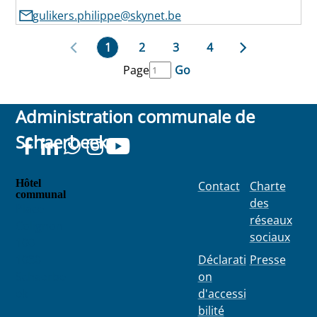
gulikers.philippe@skynet.be
1
2
3
4
Page
Go
Administration communale de
Schaerbeek
Hôtel
Contact
Charte
communal
des
Place
réseaux
Colignon
sociaux
100
1030
Déclarati
Presse
Schaerbe
on
ek
d'accessi
bilité