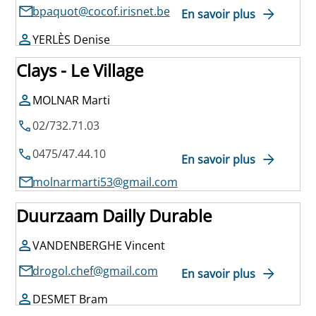
bpaquot@cocof.irisnet.be
En savoir plus
YERLÈS Denise
Clays - Le Village
MOLNAR Marti
02/732.71.03
0475/47.44.10
En savoir plus
molnarmarti53@gmail.com
Duurzaam Dailly Durable
VANDENBERGHE Vincent
drogol.chef@gmail.com
En savoir plus
DESMET Bram