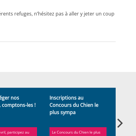
rents refuges, n’hésitez pas à aller y jeter un coup
éger nos
Inscriptions au
Un nouv
 comptons-les !
Concours du Chien le
limiter 
plus sympa
des pi
vril, participez au
Le Concours du Chien le plus
Le servi