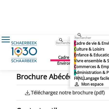
Cadre de vie & Environnement
Bien-être 
Contacts et brochure
Cadre de vie & En
Contacts et brochure
Culture & Loisirs
Enfance & Educati
Cadre de vie &
Culture 
Vivre ensemble & S
Dernière mise à jour: 09/02/2026
Environnement
Commerces & Emp
Administration & P
Brochure Abécédaire du bie
FR
NL
Langage facil
Mon espace
Téléchargez notre brochure (pdf)