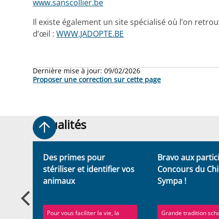
www.sanscollier.be
Il existe également un site spécialisé où l’on retro
d’œil :
WWW.JADOPTE.BE
Dernière mise à jour:
09/02/2026
Proposer une correction sur cette page
Actualités
Actualités
s
Des primes pour
Bravo aux partic
tre
stériliser et identifier vos
Concours du Chi
animaux
Sympa !
st
Pour vous faciliter la vie, la
Grande tradition sch