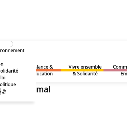
animal
Contacts et brochure
vironnement
on
Enfance &
Vivre ensemble
Comme
& Loisirs
olidarité
Education
& Solidarité
Em
loi
olitique
n-être animal
e