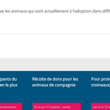
uve les animaux qui sont actuellement à l’adoption dans diffé
ipants du
Récolte de dons pour les
Pour prot
en le plus
animaux de compagnie
moineaux,
aerbeekoise :
Du 4 au 17 octobre : venez
Les 9 et 10 a