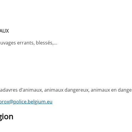
EAUX
auvages errants, blessés,…
cadavres d’animaux, animaux dangereux, animaux en danger
prox@police.belgium.eu
gion