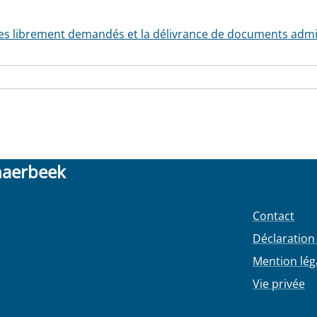
ces librement demandés et la délivrance de documents admini
haerbeek
Contact
Déclaration 
Mention lég
Vie privée