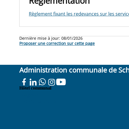
Réglementation
Règlement fixant les redevances sur les servi
Dernière mise à jour:
08/01/2026
Proposer une correction sur cette page
Administration communale de Sc
Place
Hôtel communal
Colignon 100
1030 Schaerbeek
02 244 75 11