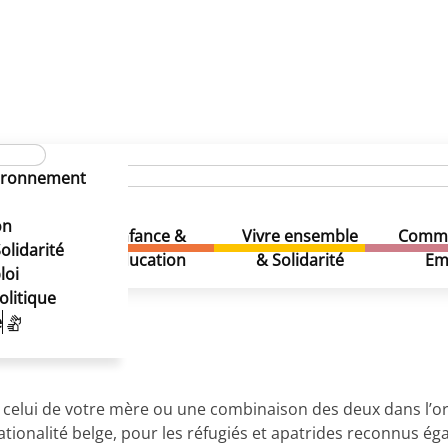
inistratives
Changer de nom
vironnement
on
Enfance &
Vivre ensemble
Comme
& Loisirs
olidarité
Education
& Solidarité
Em
loi
olitique
 nom (de famille).
e
, celui de votre mère ou une combinaison des deux dans l’o
ionalité belge, pour les réfugiés et apatrides reconnus ég