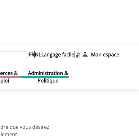
FR
NL
Langage facile
Mon espace
rces &
Administration &
ploi
Politique
rdre que vous désirez.
alement.