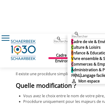
Administration & Politique
Démarches adm
Cadre de vie & En
Changer de nom
(Citoyen)
Culture & Loisirs
Enfance & Educati
Changer de nom
Cadre de vie &
Culture 
Vivre ensemble & S
Environnement
Publié le 08/01/2026
Commerces & Emp
Administration & P
Il existe une procédure simplifiée pour changer de
FR
NL
Langage facil
Mon espace
Quelle modification ?
Vous avez le choix entre le nom de votre père
Procédure uniquement pour les majeurs de nat