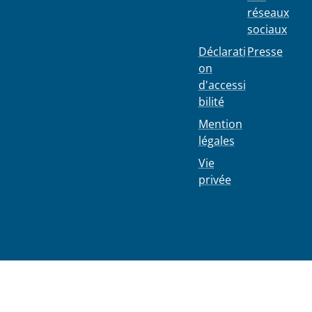
Place
réseaux
Colignon
sociaux
100
1030
Déclarati
Presse
Schaerbee
on
k
d'accessi
bilité
Mention
légales
Vie
privée
02 244 75
11
info@1030
.be