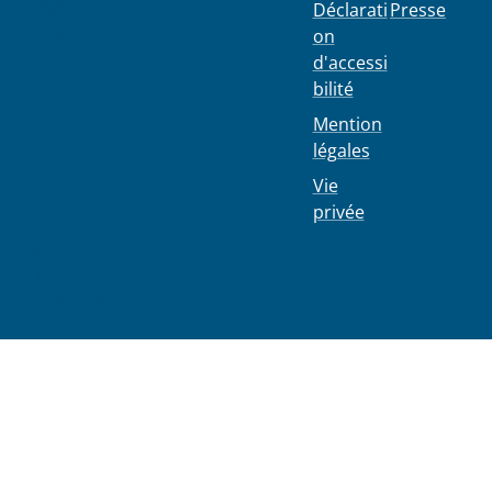
1030
Déclarati
Presse
Schaerbee
on
k
d'accessi
bilité
Mention
légales
Vie
privée
02 244 75
11
info@1030
.be