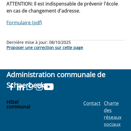
ATTENTION: Il est indispensable de prévenir l'école
en cas de changement d'adresse.
Formulaire (pdf)
Dernière mise à jour:
08/10/2025
Proposer une correction sur cette page
Administration communale de
Schaerbeek
Hôtel
Contact
Charte
communal
des
Place
réseaux
Colignon
sociaux
100