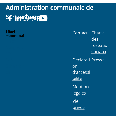
Administration communale de
Schaerbeek
Hôtel
Contact
Charte
communal
des
Place
réseaux
Colignon
sociaux
100
1030
Déclarati
Presse
Schaerbe
on
ek
d'accessi
bilité
Mention
légales
Vie
privée
02 244 75