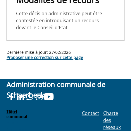
Cette décision administrative peut être
contestée en introduisant un recours
devant le Conseil d'Etat.
Dernière mise à jour:
27/02/2026
Proposer une correction sur cette page
Administration communale de
Schaerbeek
Hôtel
Contact
Charte
communal
des
Place
réseaux
Colignon