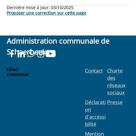
Dernière mise à jour:
03/10/2025
Proposer une correction sur cette page
Administration communale de
Schaerbeek
Hôtel
Contact
Charte
communal
des
Place
réseaux
Colignon
sociaux
100
1030
Déclarati
Presse
Schaerbe
on
ek
d'accessi
bilité
Mention