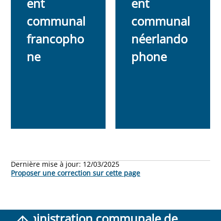
ent
ent
communal
communal
francopho
néerlando
ne
phone
Dernière mise à jour:
12/03/2025
Proposer une correction sur cette page
Administration communale de