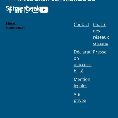
Schaerbeek
Hôtel
Contact
Charte
communal
des
Place
réseaux
Colignon
sociaux
100
1030
Déclarati
Presse
Schaerbe
on
ek
d'accessi
bilité
Mention
légales
Vie
privée
02 244 75
11